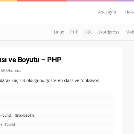
Anasayfa
Hak
Linux
PHP
SQL
Wordpress
Mobi
ısı ve Boyutu – PHP
4.169 Okunma
m olarak kaç TB olduğunu gösteren class ve fonksiyon.
nFound
,
$maxDepth
)
le found