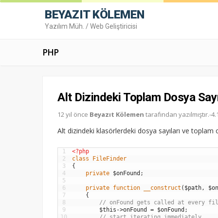
BEYAZIT KÖLEMEN
Yazılım Müh. / Web Geliştiricisi
PHP
Alt Dizindeki Toplam Dosya Say
12 yıl önce
Beyazıt Kölemen
tarafından yazılmıştır.-
Alt dizindeki klasörlerdeki dosya sayıları ve topla
1
<?php
2
class
FileFinder
3
{
4
private
$onFound
;
5
6
private
function
__construct
(
$path
,
$o
7
{
8
// onFound gets called at every fi
9
$this
->
onFound
=
$onFound
;
10
// start iterating immediately