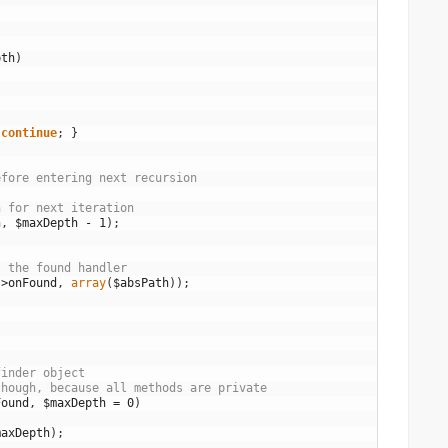
pth
)
continue
;
}
efore entering next recursion
h for next iteration
h
,
$maxDepth
-
1
)
;
l the found handler
->
onFound
,
array
(
$absPath
)
)
;
finder object
though, because all methods are private
Found
,
$maxDepth
=
0
)
maxDepth
)
;