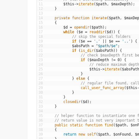
11
$this
->
iterate
(
$path
,
$maxDepth
)
;
12
}
13
14
private
function
iterate
(
$path
,
$maxDe
15
{
16
$d
=
opendir
(
$path
)
;
17
while
(
$e
=
readdir
(
$d
)
)
{
18
// skip the special folders
19
if
(
$e
==
'.'
||
$e
==
'..'
)
{
20
$absPath
=
"$path/$e"
;
21
if
(
is_dir
(
$absPath
)
)
{
22
// check $maxDepth first b
23
if
(
$maxDepth
!=
0
)
{
24
// reduce maximum dept
25
$this
->
iterate
(
$absPat
26
}
27
}
else
{
28
// regular file found, cal
29
call_user_func_array
(
$this
30
}
31
}
32
closedir
(
$d
)
;
33
}
34
35
// helper function to instantiate one 
36
// return value is not very important 
37
public
static
function
find
(
$path
,
$on
38
{
39
return
new
self
(
$path
,
$onFound
,
$