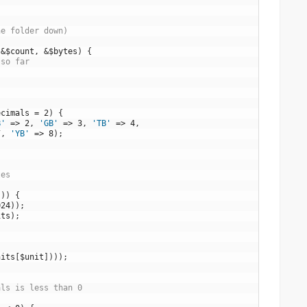
ne folder down) 
(
&
$count
,
&
$bytes
)
{
 so far
ecimals
=
2
)
{
B'
=
>
2
,
'GB'
=
>
3
,
'TB'
=
>
4
,
7
,
'YB'
=
>
8
)
;
tes 
s
)
)
{
024
)
)
;
its
)
;
nits
[
$unit
]
)
)
)
;
als is less than 0 