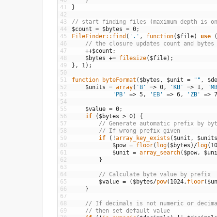
40
}
41
}
42
43
// start finding files (maximum depth is o
44
$count
=
$bytes
=
0
;
45
FileFinder::
find
(
'.'
,
function
(
$file
)
use
46
// the closure updates count and bytes
47
++
$count
;
48
$bytes
+=
filesize
(
$file
)
;
49
}
,
1
)
;
50
51
function
byteFormat
(
$bytes
,
$unit
=
""
,
$d
52
$units
=
array
(
'B'
=
>
0
,
'KB'
=
>
1
,
'M
53
'PB'
=
>
5
,
'EB'
=
>
6
,
'ZB'
=
>
54
55
$value
=
0
;
56
if
(
$bytes
>
0
)
{
57
// Generate automatic prefix by by
58
// If wrong prefix given
59
if
(
!
array_key_exists
(
$unit
,
$unit
60
$pow
=
floor
(
log
(
$bytes
)
/
log
(
1
61
$unit
=
array_search
(
$pow
,
$un
62
}
63
64
// Calculate byte value by prefix
65
$value
=
(
$bytes
/
pow
(
1024
,
floor
(
$u
66
}
67
68
// If decimals is not numeric or decim
69
// then set default value