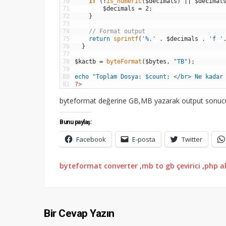
70
if
(
!
is_numeric
(
$decimals
)
||
$decimal
71
$decimals
=
2
;
72
}
73
74
// Format output
75
return
sprintf
(
'%.'
.
$decimals
.
'f '
76
}
77
78
$kactb
=
byteFormat
(
$bytes
,
"TB"
)
;
79
80
echo
"Toplam Dosya: $count; </br> Ne kadar
81
?>
byteformat değerine GB,MB yazarak output sonucun
Bunu paylaş:
Facebook
E-posta
Twitter
byteformat converter
,
mb to gb çevirici
,
php al
Bir Cevap Yazın