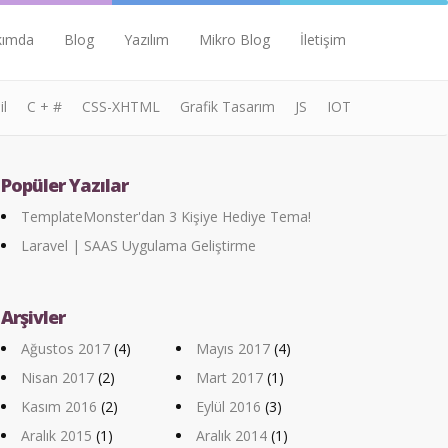
kımda
Blog
Yazılım
Mikro Blog
İletişim
l
C + #
CSS-XHTML
Grafik Tasarım
JS
IOT
Popüler Yazılar
TemplateMonster'dan 3 Kişiye Hediye Tema!
Laravel | SAAS Uygulama Geliştirme
Arşivler
Ağustos 2017
(4)
Mayıs 2017
(4)
Nisan 2017
(2)
Mart 2017
(1)
Kasım 2016
(2)
Eylül 2016
(3)
Aralık 2015
(1)
Aralık 2014
(1)