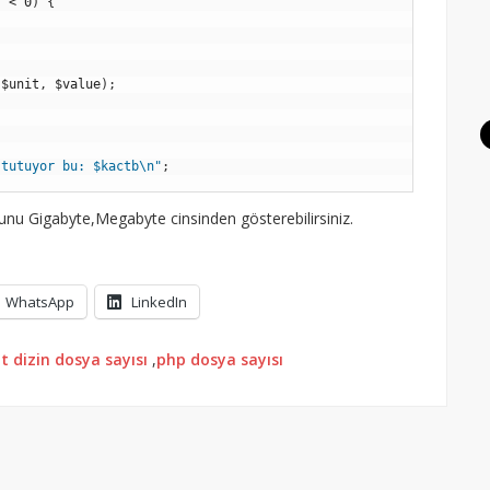
s
<
0
)
{
.
$unit
,
$value
)
;
 tutuyor bu: $kactb\n"
;
u Gigabyte,Megabyte cinsinden gösterebilirsiniz.
WhatsApp
LinkedIn
t dizin dosya sayısı
,
php dosya sayısı