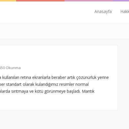
Anasayfa
Hak
4.650 Okunma
kullanılan retina ekranlarla beraber artık çözünürlük yerine
aber standart olarak kulandığımız resimler normal
anlarda sırıtmaya ve kötü görünmeye başladı. Mantık