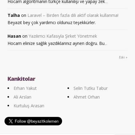
Hocam algoritmanın türkçe kullanılışı ve yapay zek
...
Talha
on
Laravel – Birden fazla dili aktif olarak kullanma!
Beyazıt bey çok yardımcı oldunuz teşekkürler.
Hasan
on
Yazılımcı Kafasıyla Şirket Yönetmek
Hocam elinize sağlık yazdıklarınız aynen doğru. Bu
...
Eski »
Kankitolar
Erhan Yakut
Selin Tutku Tabur
Ali Arslan
Ahmet Orhan
Kurtuluş Arasan