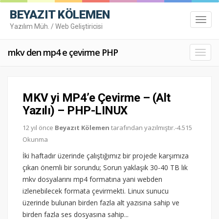
BEYAZIT KÖLEMEN
Toggl
Yazılım Müh. / Web Geliştiricisi
navig
mkv den mp4 e çevirme PHP
Toggl
navig
MKV yi MP4’e Çevirme – (Alt
Yazılı) – PHP-LINUX
12 yıl önce
Beyazıt Kölemen
tarafından yazılmıştır.-4.515
Okunma
İki haftadır üzerinde çalıştığımız bir projede karşımıza
çıkan önemli bir sorundu; Sorun yaklaşık 30-40 TB lık
mkv dosyalarını mp4 formatına yani webden
izlenebilecek formata çevirmekti. Linux sunucu
üzerinde bulunan birden fazla alt yazısına sahip ve
birden fazla ses dosyasına sahip...