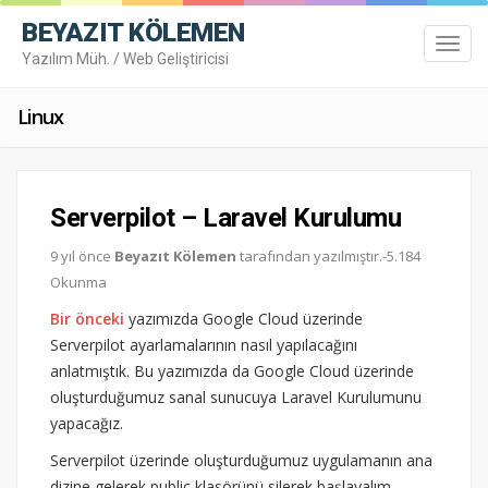
BEYAZIT KÖLEMEN
Toggl
Yazılım Müh. / Web Geliştiricisi
navig
Linux
Toggl
navig
Serverpilot – Laravel Kurulumu
9 yıl önce
Beyazıt Kölemen
tarafından yazılmıştır.-5.184
Okunma
Bir önceki
yazımızda Google Cloud üzerinde
Serverpilot ayarlamalarının nasıl yapılacağını
anlatmıştık. Bu yazımızda da Google Cloud üzerinde
oluşturduğumuz sanal sunucuya Laravel Kurulumunu
yapacağız.
Serverpilot üzerinde oluşturduğumuz uygulamanın ana
dizine gelerek public klasörünü silerek başlayalım.