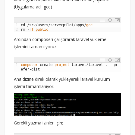
(Uygulama adı: gce)
1
cd
/
srv
/
users
/
serverpilot
/
apps
/
gce
2
rm
-
rf 
public
Ardından composerı çalıştırarak laravel yükleme
işlemini tamamlıyoruz.
1
composer 
create
-
project 
laravel
/
laravel
.
--
pr
efer
-
dist
Ana dizine direk olarak yükleyerek laravel kurulum
işlemi tamamlanıyor.
Gerekli yazma izinleri için;