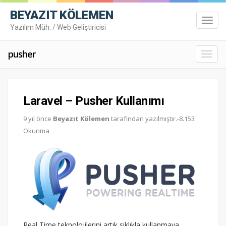
BEYAZIT KÖLEMEN
Toggl
Yazılım Müh. / Web Geliştiricisi
navig
pusher
Toggl
navig
Laravel – Pusher Kullanımı
9 yıl önce
Beyazıt Kölemen
tarafından yazılmıştır.-8.153
Okunma
Real Time teknolojilerini artık sıklıkla kullanmaya