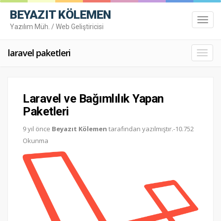
BEYAZIT KÖLEMEN
Toggl
Yazılım Müh. / Web Geliştiricisi
navig
laravel paketleri
Toggl
navig
Laravel ve Bağımlılık Yapan
Paketleri
9 yıl önce
Beyazıt Kölemen
tarafından yazılmıştır.-10.752
Okunma