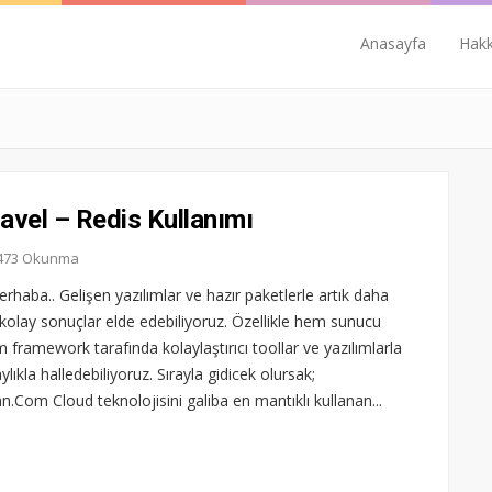
Anasayfa
Hak
ravel – Redis Kullanımı
4.473 Okunma
haba.. Gelişen yazılımlar ve hazır paketlerle artık daha
 kolay sonuçlar elde edebiliyoruz. Özellikle hem sunucu
 framework tarafında kolaylaştırıcı toollar ve yazılımlarla
aylıkla halledebiliyoruz. Sırayla gidicek olursak;
n.Com Cloud teknolojisini galiba en mantıklı kullanan...