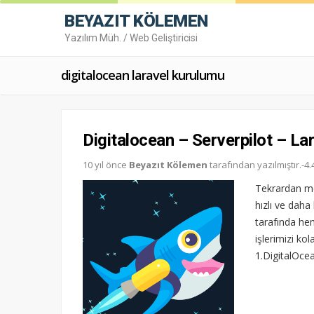
BEYAZIT KÖLEMEN
Yazılım Müh. / Web Geliştiricisi
digitalocean laravel kurulumu
Digitalocean – Serverpilot – La
10 yıl önce
Beyazıt Kölemen
tarafından yazılmıştır.-
Tekrardan mer
hızlı ve daha
tarafında hem
işlerimizi kol
1.DigitalOcea