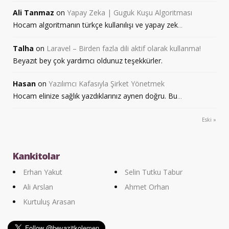
Ali Tanmaz
on
Yapay Zeka | Guguk Kuşu Algoritması
Hocam algoritmanın türkçe kullanılışı ve yapay zek
...
Talha
on
Laravel – Birden fazla dili aktif olarak kullanma!
Beyazıt bey çok yardımcı oldunuz teşekkürler.
Hasan
on
Yazılımcı Kafasıyla Şirket Yönetmek
Hocam elinize sağlık yazdıklarınız aynen doğru. Bu
...
Eski »
Kankitolar
Erhan Yakut
Selin Tutku Tabur
Ali Arslan
Ahmet Orhan
Kurtuluş Arasan